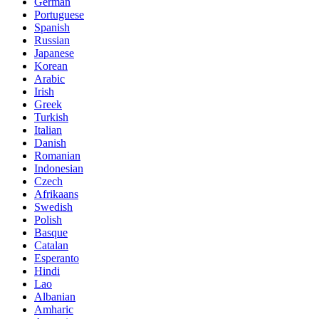
German
Portuguese
Spanish
Russian
Japanese
Korean
Arabic
Irish
Greek
Turkish
Italian
Danish
Romanian
Indonesian
Czech
Afrikaans
Swedish
Polish
Basque
Catalan
Esperanto
Hindi
Lao
Albanian
Amharic