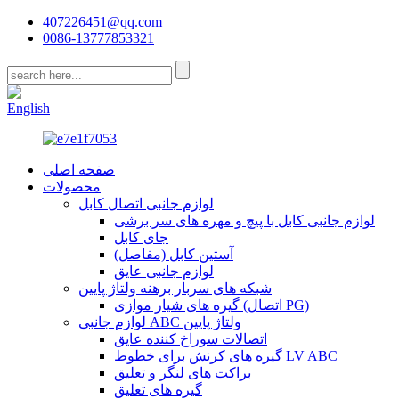
407226451@qq.com
0086-13777853321
CN
English
صفحه اصلی
محصولات
لوازم جانبی اتصال کابل
لوازم جانبی کابل با پیچ و مهره های سر برشی
جای کابل
آستین کابل (مفاصل)
لوازم جانبی عایق
شبکه های سربار برهنه ولتاژ پایین
گیره های شیار موازی (اتصال PG)
لوازم جانبی ABC ولتاژ پایین
اتصالات سوراخ کننده عایق
گیره های کرنش برای خطوط LV ABC
براکت های لنگر و تعلیق
گیره های تعلیق