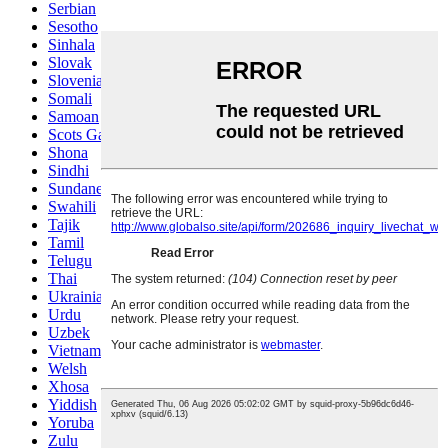
Serbian
Sesotho
Sinhala
Slovak
Slovenian
Somali
Samoan
Scots Gaelic
Shona
Sindhi
Sundanese
Swahili
Tajik
Tamil
Telugu
Thai
Ukrainian
Urdu
Uzbek
Vietnamese
Welsh
Xhosa
Yiddish
Yoruba
Zulu