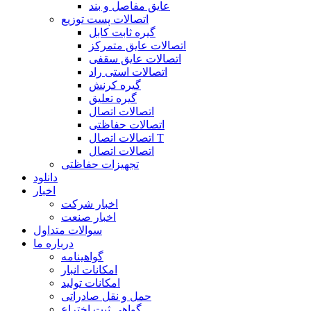
عایق مفاصل و بند
اتصالات پست توزیع
گیره ثابت کابل
اتصالات عایق متمرکز
اتصالات عایق سقفی
اتصالات استی راد
گیره کرنش
گیره تعلیق
اتصالات اتصال
اتصالات حفاظتی
اتصالات اتصال T
اتصالات اتصال
تجهیزات حفاظتی
دانلود
اخبار
اخبار شرکت
اخبار صنعت
سوالات متداول
درباره ما
گواهینامه
امکانات انبار
امکانات تولید
حمل و نقل صادراتی
گواهی ثبت اختراع