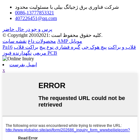
شرکت فناوری برق ژجیانگ بیلی با مسئولیت محدود
0086-13777853321
407226451@qq.com
پرس و جو در حال حاضر
© Copyright 20102021: کلیه حقوق محفوظ است.
AMP موبایل
محصولات داغ
نقشه سایت
قلاب و براکت
پیچ هوک جی
گیره فشاری نوع پیچ
براکت قلاب
Pa16
نگهدارنده فیوز PCB
مربعی
ایمیل بفرست
x