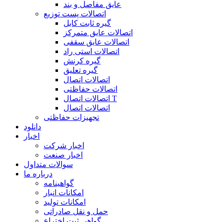
عایق مفاصل و بند
اتصالات پست توزیع
گیره ثابت کابل
اتصالات عایق متمرکز
اتصالات عایق سقفی
اتصالات استی راد
گیره کرنش
گیره تعلیق
اتصالات اتصال
اتصالات حفاظتی
اتصالات اتصال T
اتصالات اتصال
تجهیزات حفاظتی
دانلود
اخبار
اخبار شرکت
اخبار صنعت
سوالات متداول
درباره ما
گواهینامه
امکانات انبار
امکانات تولید
حمل و نقل صادراتی
گواهی ثبت اختراع