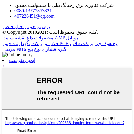
شرکت فناوری برق ژجیانگ بیلی با مسئولیت محدود
0086-13777853321
407226451@qq.com
پرس و جو در حال حاضر
© Copyright 20102021: کلیه حقوق محفوظ است.
AMP موبایل
محصولات داغ
نقشه سایت
پیچ هوک جی
براکت قلاب
نگهدارنده فیوز PCB
قلاب و براکت
گیره فشاری نوع پیچ
Pa16
مربعی
ایمیل بفرست
x