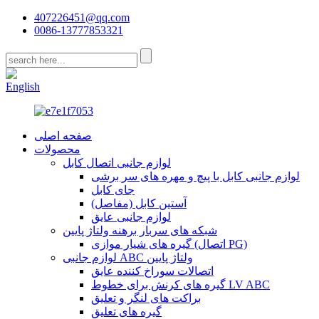
407226451@qq.com
0086-13777853321
CN
English
صفحه اصلی
محصولات
لوازم جانبی اتصال کابل
لوازم جانبی کابل با پیچ و مهره های سر برشی
جای کابل
آستین کابل (مفاصل)
لوازم جانبی عایق
شبکه های سربار برهنه ولتاژ پایین
گیره های شیار موازی (اتصال PG)
لوازم جانبی ABC ولتاژ پایین
اتصالات سوراخ کننده عایق
گیره های کرنش برای خطوط LV ABC
براکت های لنگر و تعلیق
گیره های تعلیق