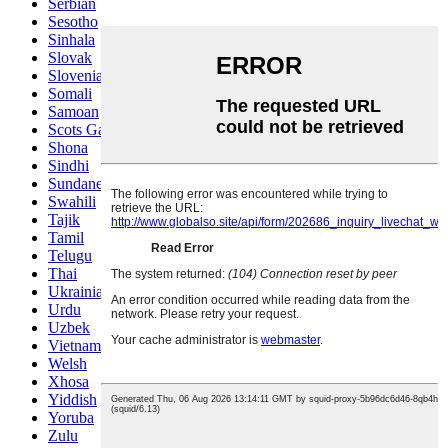
Serbian
Sesotho
Sinhala
Slovak
Slovenian
Somali
Samoan
Scots Gaelic
Shona
Sindhi
Sundanese
Swahili
Tajik
Tamil
Telugu
Thai
Ukrainian
Urdu
Uzbek
Vietnamese
Welsh
Xhosa
Yiddish
Yoruba
Zulu