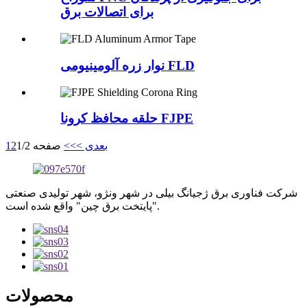
برای اتصالات برق
نوار زره آلومینیومی FLD
حلقه محافظ کرونا FJPE
بعدی >
>>
صفحه 1/2
2
1
شرکت فناوری برق ژجیانگ بیلی در شهر ونژو، شهر تولیدی صنعتی
"پایتخت برق چین" واقع شده است.
محصولات